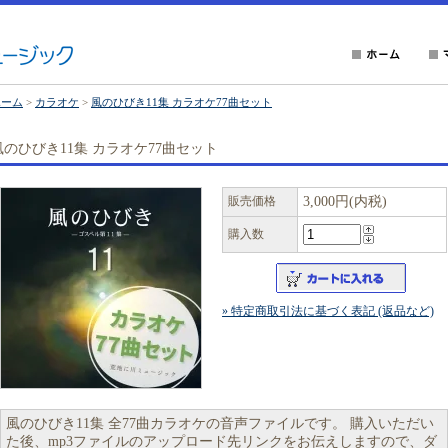
ホーム
>
カラオケ
>
風のひびき11集 カラオケ77曲セット
風のひびき11集 カラオケ77曲セット
販売価格
3,000円(内税)
購入数
» 特定商取引法に基づく表記 (返品など)
風のひびき11集 全77曲カラオケの音声ファイルです。 購入いただい
た後、mp3ファイルのアップロード先リンクをお伝えしますので、ダ