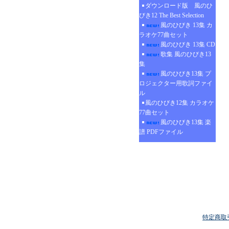
ダウンロード版 風のひ
びき12 The Best Selection
風のひびき 13集 カ
ラオケ77曲セット
風のひびき 13集 CD
歌集 風のひびき13
集
風のひびき13集 プ
ロジェクター用歌詞ファイ
ル
風のひびき12集 カラオケ
77曲セット
風のひびき13集 楽
譜 PDFファイル
特定商取